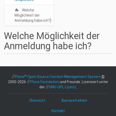
o
n
Welche
Möglichkeit der
Anmeldung habe ich?
Welche Möglichkeit der
Anmeldung habe ich?
®
Plone
Open Source Content Management System
©
2000-2026
Plone Foundation
und Freunde. Lizensiert unter
der
GNU-GPL-Lizenz
.
Übersicht
Barrierefreiheit
Kontakt