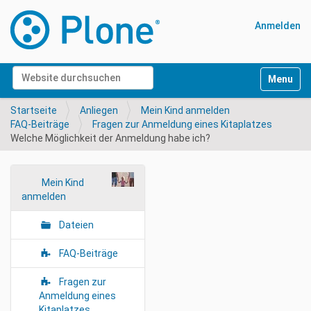
Anmelden
Website durchsuchen
Navigati
Erweiterte Suche…
Startseite
Anliegen
Mein Kind anmelden
FAQ-Beiträge
Fragen zur Anmeldung eines Kitaplatzes
Welche Möglichkeit der Anmeldung habe ich?
N
Mein Kind
anmelden
a
v
Dateien
i
g
FAQ-Beiträge
a
Fragen zur
t
Anmeldung eines
i
Kitaplatzes