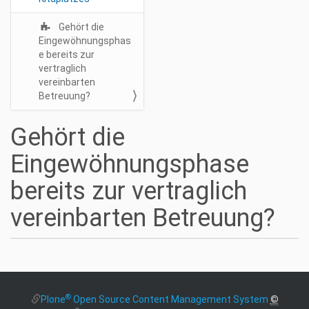
o
n
Gehört die
Eingewöhnungsphas
e bereits zur
vertraglich
vereinbarten
Betreuung?
Gehört die
Eingewöhnungsphase
bereits zur vertraglich
vereinbarten Betreuung?
®
Plone
Open Source Content Management System
©