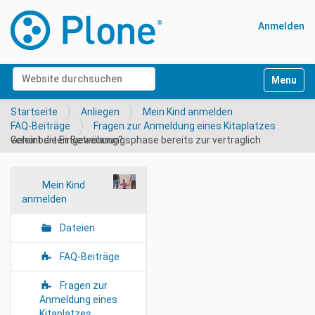
Anmelden
Website durchsuchen
Navigati
Erweiterte Suche…
Startseite
Anliegen
Mein Kind anmelden
FAQ-Beiträge
Fragen zur Anmeldung eines Kitaplatzes
Gehört die Eingewöhnungsphase bereits zur vertraglich vereinbarten Betreuung?
N
Mein Kind
anmelden
a
v
Dateien
i
g
FAQ-Beiträge
a
Fragen zur
t
Anmeldung eines
i
Kitaplatzes