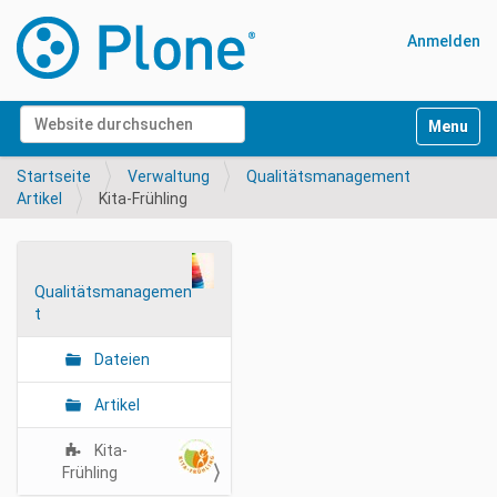
Anmelden
Website durchsuchen
Navigati
Erweiterte Suche…
Startseite
Verwaltung
Qualitätsmanagement
Artikel
Kita-Frühling
N
Qualitätsmanagemen
a
t
v
i
Dateien
g
a
Artikel
t
Kita-
i
Frühling
o