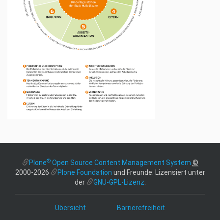
®
Plone
Open Source Content Management System
©
2000-2026
Plone Foundation
und Freunde. Lizensiert unter
der
GNU-GPL-Lizenz
.
Übersicht
Barrierefreiheit