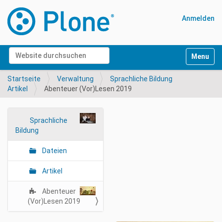
Anmelden
Website durchsuchen
Navigati
Erweiterte Suche…
Startseite
Verwaltung
Sprachliche Bildung
Artikel
Abenteuer (Vor)Lesen 2019
N
Sprachliche
Bildung
a
v
Dateien
i
g
Artikel
a
Abenteuer
t
(Vor)Lesen 2019
i
o