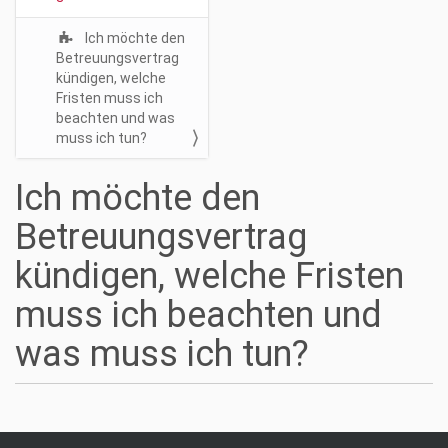
i
o
Ich möchte den
n
Betreuungsvertrag
kündigen, welche
Fristen muss ich
beachten und was
muss ich tun?
Ich möchte den
Betreuungsvertrag
kündigen, welche Fristen
muss ich beachten und
was muss ich tun?