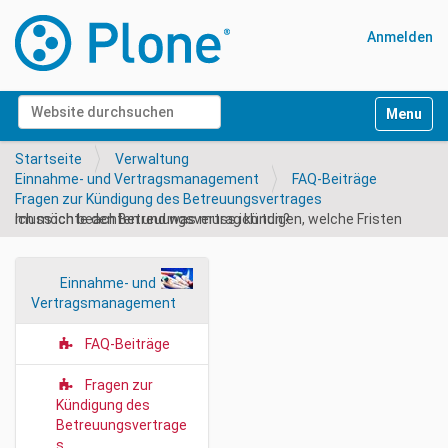
Anmelden
Website durchsuchen
Navigati
Erweiterte Suche…
Startseite
Verwaltung
Einnahme- und Vertragsmanagement
FAQ-Beiträge
Fragen zur Kündigung des Betreuungsvertrages
Ich möchte den Betreuungsvertrag kündigen, welche Fristen muss ich beachten und was muss ich tun?
N
Einnahme- und
Vertragsmanagement
a
v
FAQ-Beiträge
i
g
Fragen zur
a
Kündigung des
Betreuungsvertrage
t
s