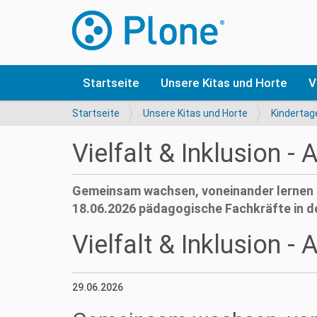
Startseite
Unsere Kitas und Horte
V
S
Startseite
Unsere Kitas und Horte
Kindertag
i
e
Vielfalt & Inklusion -
s
i
n
Gemeinsam wachsen, voneinander lernen 
d
18.06.2026 pädagogische Fachkräfte in de
h
i
Vielfalt & Inklusion -
e
r
29.06.2026