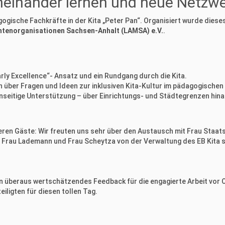
inander lernen und neue Netzwe
gische Fachkräfte in der Kita „Peter Pan“. Organisiert wurde dieses 
tenorganisationen Sachsen-Anhalt (LAMSA) e.V.
.
rly Excellence“- Ansatz und ein Rundgang durch die Kita.
 über Fragen und Ideen zur inklusiven Kita-Kultur im pädagogischen 
nseitige Unterstützung – über Einrichtungs- und Städtegrenzen hina
eren Gäste: Wir freuten uns sehr über den Austausch mit Frau Staat
w, Frau Lademann und Frau Scheytza von der Verwaltung des EB Kita
n überaus wertschätzendes Feedback für die engagierte Arbeit vor Or
eiligten für diesen tollen Tag.