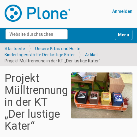
Anmelden
Website durchsuchen
Navigati
Erweiterte Suche…
Startseite
Unsere Kitas und Horte
Kindertagesstätte Der lustige Kater
Artikel
Projekt Mülltrennung in der KT „Der lustige Kater“
Projekt
Mülltrennung
in der KT
„Der lustige
Kater“