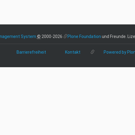
anagement System
©
2000-2026
Plone Foundation
und Freunde. Lize
Barrierefreiheit
Kontakt
Powered by Plo