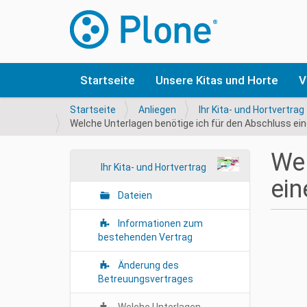
Startseite
Unsere Kitas und Horte
V
S
Startseite
Anliegen
Ihr Kita- und Hortvertrag
i
Welche Unterlagen benötige ich für den Abschluss e
e
s
Wel
i
N
Ihr Kita- und Hortvertrag
n
ein
a
d
Dateien
v
h
i
i
Informationen zum
e
g
bestehenden Vertrag
r
a
Änderung des
t
Betreuungsvertrages
i
o