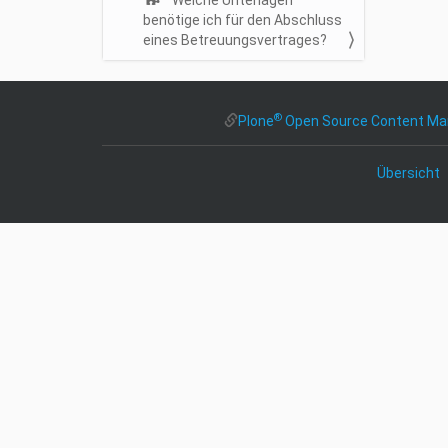
Welche Unterlagen
n
benötige ich für den Abschluss
eines Betreuungsvertrages?
®
Plone
Open Source Content M
Übersicht