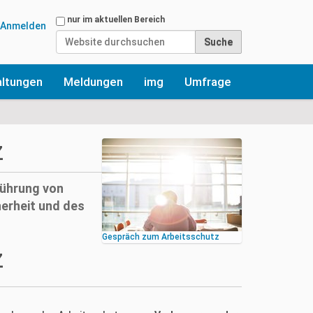
Website durchsuchen
nur im aktuellen Bereich
Anmelden
Erweiterte Suche…
altungen
Meldungen
img
Umfrage
z
führung von
erheit und des
Gespräch zum Arbeitsschutz
z