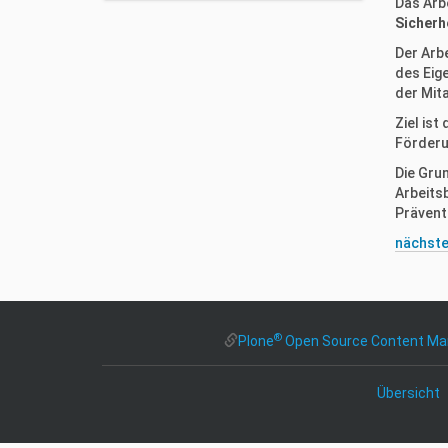
n
Das Arb
Sicherh
Der Arb
des Eig
der Mita
Ziel ist
Förderu
Die Gru
Arbeits
Präven
nächste
®
Plone
Open Source Content M
Übersicht