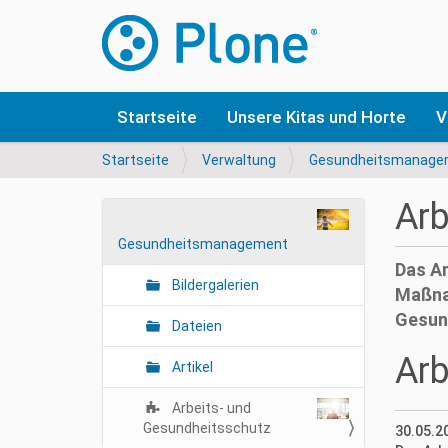
Startseite
Unsere Kitas und Horte
V
S
Startseite
Verwaltung
Gesundheitsmanage
i
e
Arb
s
N
i
Gesundheitsmanagement
a
n
Das Ar
v
d
Bildergalerien
Maßna
i
h
Gesund
i
g
Dateien
e
a
Arb
r
Artikel
t
i
Arbeits- und
o
Gesundheitsschutz
30.05.2