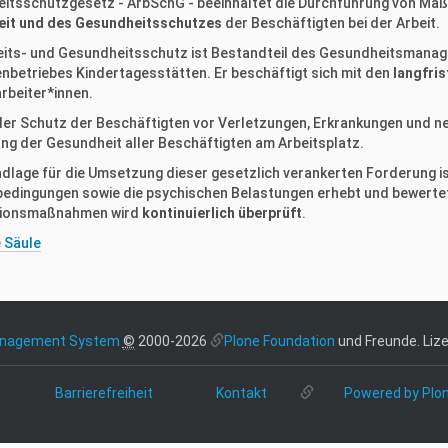
eitsschutzgesetz - ArbSchG - beeinhaltet die Durchführung von M
eit und des Gesundheitsschutzes
der Beschäftigten bei der Arbeit.
eits- und Gesundheitsschutz ist Bestandteil des Gesundheitsmanage
enbetriebes Kindertagesstätten. Er beschäftigt sich mit den
langfris
rbeiter*innen.
 der Schutz der Beschäftigten vor Verletzungen, Erkrankungen und ne
ng der Gesundheit aller Beschäftigten am Arbeitsplatz.
ndlage für die Umsetzung dieser gesetzlich verankerten Forderung is
bedingungen sowie die psychischen Belastungen erhebt und bewertet
tionsmaßnahmen wird
kontinuierlich überprüft
.
 Säule
anagement System
©
2000-2026
Plone Foundation
und Freunde. Lize
Barrierefreiheit
Kontakt
Powered by Plo