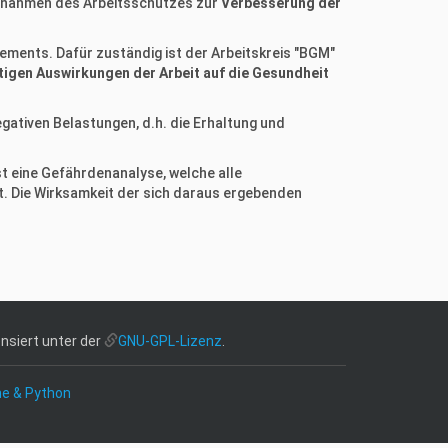
aßnahmen des Arbeitsschutzes zur
Verbesserung der
ments. Dafür zuständig ist der Arbeitskreis "BGM"
tigen Auswirkungen der Arbeit auf die Gesundheit
gativen Belastungen, d.h. die Erhaltung und
t eine Gefährdenanalyse, welche alle
. Die Wirksamkeit der sich daraus ergebenden
nsiert unter der
GNU-GPL-Lizenz
.
ne & Python