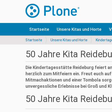
Startseite
Unsere Kitas und Horte
V
S
Startseite
Unsere Kitas und Horte
Kindertag
i
e
50 Jahre Kita Reidebu
s
i
n
Die Kindertagesstätte Reideburg feiert am 
d
herzlich zum Mitfeiern ein. Freut euch au
h
Mitmachaktionen und einer Tombola sorg
i
e
unvergessliche Erlebnisse bei Groß und Kl
r
50 Jahre Kita Reidebu