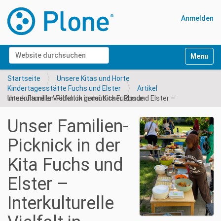
Anmelden
Website durchsuchen
Navigati
Erweiterte Suche…
Startseite
Unsere Kitas und Horte
Kindertagesstätte Fuchs und Elster
Artikel
Unser Familien-Picknick in der Kita Fuchs und Elster – Interkulturelle Vielfalt in gemütlicher Runde
Unser Familien-
Picknick in der
Kita Fuchs und
Elster –
Interkulturelle