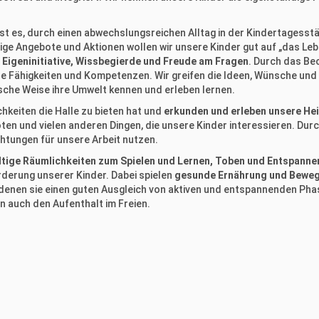
 ist es, durch einen abwechslungsreichen Alltag in der Kindertagess
ltige Angebote und Aktionen wollen wir unsere Kinder gut auf „das Le
 Eigeninitiative, Wissbegierde und Freude am Fragen
. Durch das Be
hre Fähigkeiten und Kompetenzen. Wir greifen die Ideen, Wünsche un
rische Weise ihre Umwelt kennen und erleben lernen.
chkeiten die Halle zu bieten hat und
erkunden und erleben unsere He
n und vielen anderen Dingen, die unsere Kinder interessieren. Durc
nrichtungen für unsere Arbeit nutzen.
ältige Räumlichkeiten zum Spielen und Lernen, Toben und Entspann
örderung unserer Kinder. Dabei spielen
gesunde Ernährung und Bewe
n denen sie einen guten Ausgleich von aktiven und entspannenden Phas
n auch den Aufenthalt im Freien.