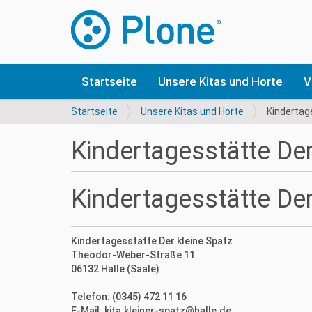
Startseite
Unsere Kitas und Horte
V
S
Startseite
Unsere Kitas und Horte
Kindertag
i
e
Kindertagesstätte Der
s
i
n
Kindertagesstätte Der
d
h
i
e
Kindertagesstätte Der kleine Spatz
r
Theodor-Weber-Straße 11
06132 Halle (Saale)
Telefon: (0345) 472 11 16
E-Mail: kita.kleiner-spatz@halle.de