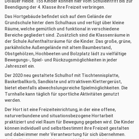
Dölauer Heide. 155 Kinder können hier vom Schuleintritt bis zur
Beendigung der 4. Klasse ihre Freizeit verbringen.
Das Hortgebäude befindet sich auf dem Gelände der
Grundschule hinter dem Schulhaus und verfügt über kleine
Räume, welche gemütlich und funktional in verschiedene
Bereiche gegliedert sind. Zusätzlich sind die Klassenräume in
der Schule Aufenthaltsräume für die Kinder. Das große, grüne,
parkähnliche Außengelände mit altem Baumbestand,
Obstgehölzen, Hochbeeten und Bolzplatz lädt zu vielfältige
Bewegungs-, Spiel- und Rückzugsmöglichkeiten in jeder
Jahreszeit ein.
Der 2020 neu gestaltete Schulhof mit Tischtennisplatte,
Basketballkorb, Sandkiste und attraktivem Klettergerüst,
bietet ebenfalls abwechslungsreiche Spielmöglichkeiten. Die
Turnhalle kann täglich für sportliche Aktivitäten genutzt
werden.
Der Hort ist eine Freizeiteinrichtung, in der eine offene,
naturverbundene und situationsbezogene Hortarbeit
praktiziert und viel Raum für Bewegung gegeben wird. Die Kinder
können individuell und selbstbestimmt ihre Freizeit gestalten
und dabei immer mehr Verantwortung für sich übernehmen.