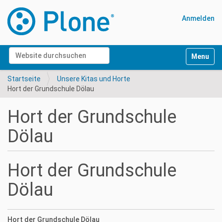
Anmelden
Website durchsuchen
Navigati
Erweiterte Suche…
Startseite
Unsere Kitas und Horte
Hort der Grundschule Dölau
Hort der Grundschule
Dölau
Hort der Grundschule
Dölau
Hort der Grundschule Dölau