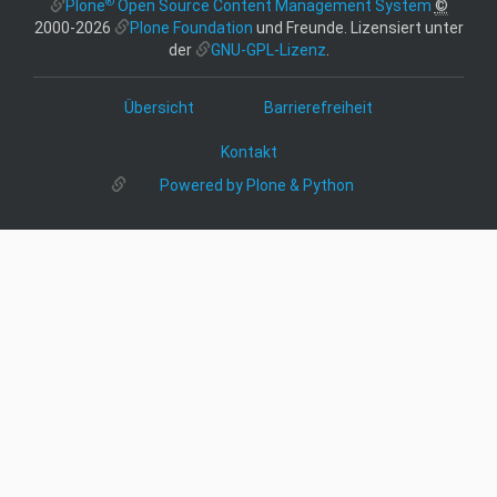
®
Plone
Open Source Content Management System
©
2000-2026
Plone Foundation
und Freunde. Lizensiert unter
der
GNU-GPL-Lizenz
.
Übersicht
Barrierefreiheit
Kontakt
Powered by Plone & Python