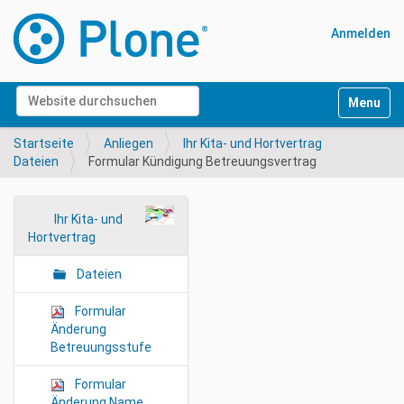
Anmelden
Website durchsuchen
Navigati
Erweiterte Suche…
Startseite
Anliegen
Ihr Kita- und Hortvertrag
Dateien
Formular Kündigung Betreuungsvertrag
N
Ihr Kita- und
Hortvertrag
a
v
Dateien
i
g
Formular
a
Änderung
Betreuungsstufe
t
i
Formular
o
Änderung Name