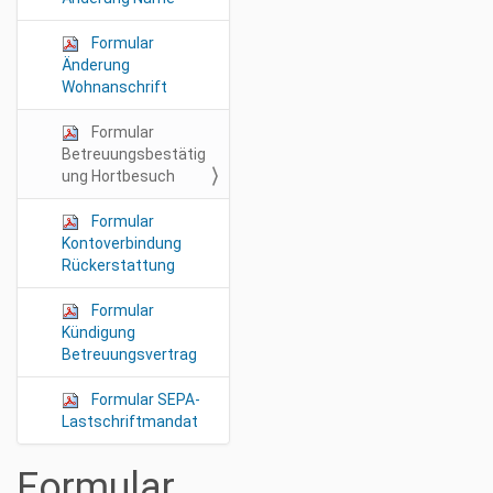
n
Formular
Änderung
Wohnanschrift
Formular
Betreuungsbestätig
ung Hortbesuch
Formular
Kontoverbindung
Rückerstattung
Formular
Kündigung
Betreuungsvertrag
Formular SEPA-
Lastschriftmandat
Formular