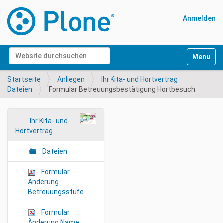
Anmelden
Website durchsuchen
Navigati
Erweiterte Suche…
Startseite
Anliegen
Ihr Kita- und Hortvertrag
Dateien
Formular Betreuungsbestätigung Hortbesuch
N
Ihr Kita- und
Hortvertrag
a
v
Dateien
i
g
Formular
a
Änderung
Betreuungsstufe
t
i
Formular
o
Änderung Name