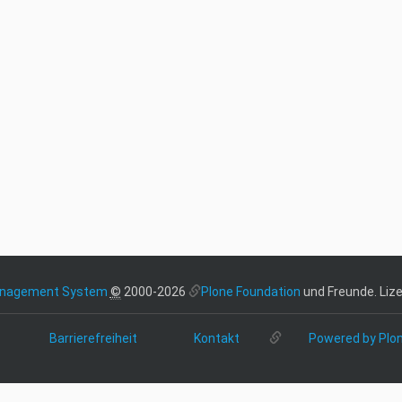
anagement System
©
2000-2026
Plone Foundation
und Freunde. Lize
Barrierefreiheit
Kontakt
Powered by Plo