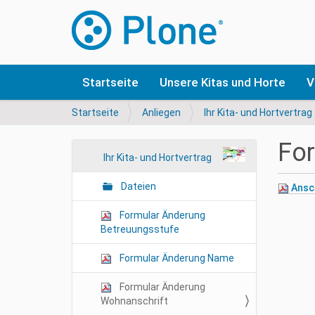
Startseite
Unsere Kitas und Horte
V
S
Startseite
Anliegen
Ihr Kita- und Hortvertrag
i
e
For
s
N
Ihr Kita- und Hortvertrag
i
a
n
Dateien
Ansc
v
d
i
h
Formular Änderung
i
g
Betreuungsstufe
e
a
r
Formular Änderung Name
t
i
Formular Änderung
o
Wohnanschrift