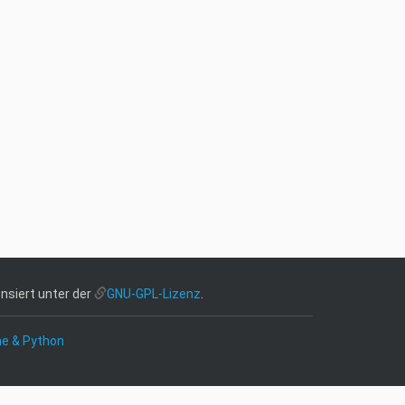
nsiert unter der
GNU-GPL-Lizenz
.
ne & Python