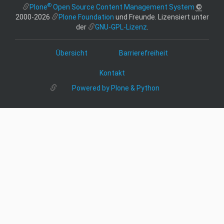
®
Plone
Open Source Content Management System
©
2000-2026
Plone Foundation
und Freunde. Lizensiert unter
der
GNU-GPL-Lizenz
.
Übersicht
Barrierefreiheit
Kontakt
Powered by Plone & Python