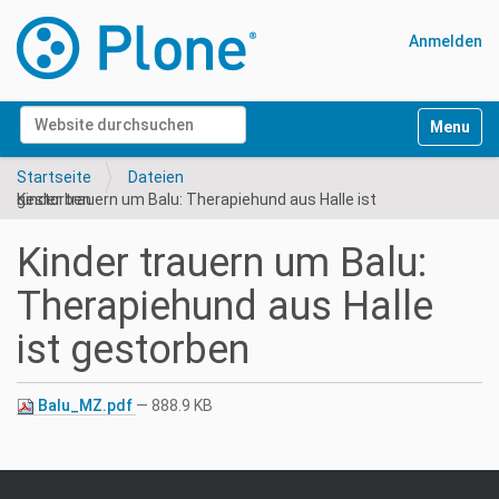
Anmelden
Website durchsuchen
Navigati
Erweiterte Suche…
Startseite
Dateien
Kinder trauern um Balu: Therapiehund aus Halle ist gestorben
Kinder trauern um Balu:
Therapiehund aus Halle
ist gestorben
Balu_MZ.pdf
— 888.9 KB