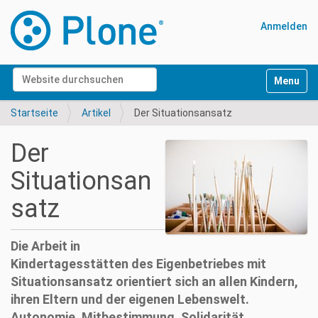
Anmelden
Website durchsuchen
Navigati
Erweiterte Suche…
Startseite
Artikel
Der Situationsansatz
Der
Situationsan
satz
Die Arbeit in
Kindertagesstätten des Eigenbetriebes mit
Situationsansatz orientiert sich an allen Kindern,
ihren Eltern und der eigenen Lebenswelt.
Autonomie, Mitbestimmung, Solidarität,